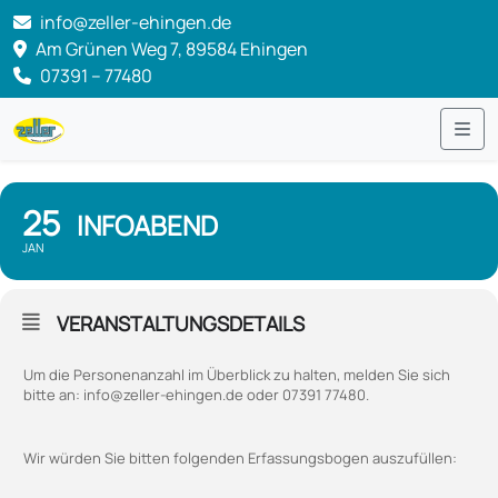
info@zeller-ehingen.de
Am Grünen Weg 7, 89584 Ehingen
07391 – 77480
Me
25
INFOABEND
JAN
VERANSTALTUNGSDETAILS
Um die Personenanzahl im Überblick zu halten, melden Sie sich
bitte an: info@zeller-ehingen.de oder 07391 77480.
Wir würden Sie bitten folgenden Erfassungsbogen auszufüllen: