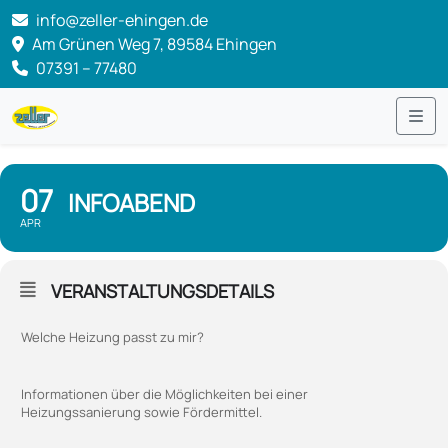
info@zeller-ehingen.de
Am Grünen Weg 7, 89584 Ehingen
07391 – 77480
Me
07
INFOABEND
APR
VERANSTALTUNGSDETAILS
Welche Heizung passt zu mir?
Informationen über die Möglichkeiten bei einer
Heizungssanierung sowie Fördermittel.