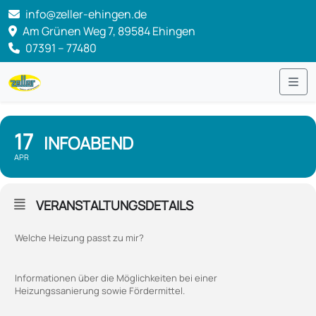
info@zeller-ehingen.de
Am Grünen Weg 7, 89584 Ehingen
07391 – 77480
Me
17
INFOABEND
APR
VERANSTALTUNGSDETAILS
Welche Heizung passt zu mir?
Informationen über die Möglichkeiten bei einer
Heizungssanierung sowie Fördermittel.