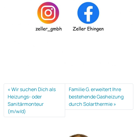
Wir suchen Dich als
Familie G. erweitert Ihre
Heizungs- oder
bestehende Gasheizung
Sanitärmonteur
durch Solarthermie
(m/w/d)